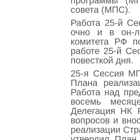
программы (М
совета (МПС).
Работа 25-й С
очно и в он-л
комитета РФ п
работе 25-й Се
повесткой дня.
25-я Сессия М
Плана реализа
Работа над пре
восемь месяце
Делегация НК 
вопросов и вно
реализации Стр
утвердил План