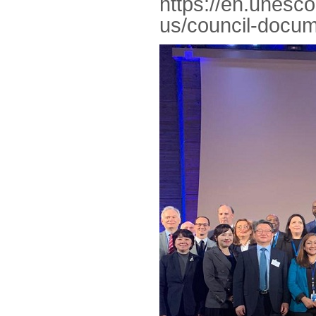
https://en.unesc
us/council-docu