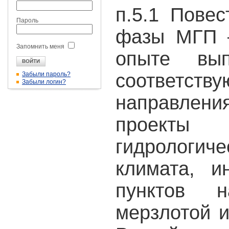
п.5.1 Пове
Пароль
фазы МГП 
Запомнить меня
опыте вып
соответ
Забыли пароль?
Забыли логин?
направлени
проект
гидрологиче
климата, 
пунктов н
мерзлотой и