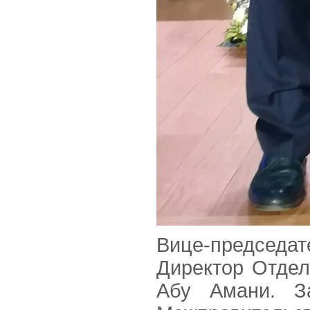
Вице-председа
Директор Отде
Абу Амани. З