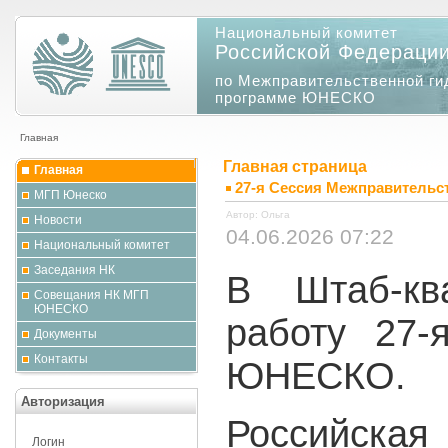
Национальный комитет
Российской Федераци
по Межправительственной ги
программе ЮНЕСКО
Главная
Главная страница
Главная
27-я Сессия Межправитель
МГП Юнеско
Автор: Ольга
Новости
04.06.2026 07:22
Национальный комитет
Заседания НК
В Штаб-кв
Совещания НК МГП
ЮНЕСКО
работу 27
Документы
Контакты
ЮНЕСКО.
Авторизация
Российская
Логин