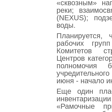
«сквозным» на
реки; взаимосв
(NEXUS); подз
воды.
Планируется, 
рабочих групп
Комитетов ст
Центров катег
полномочия 
учредительного
июня - начало и
Еще один плас
инвентаризаци
«Рамочные пр