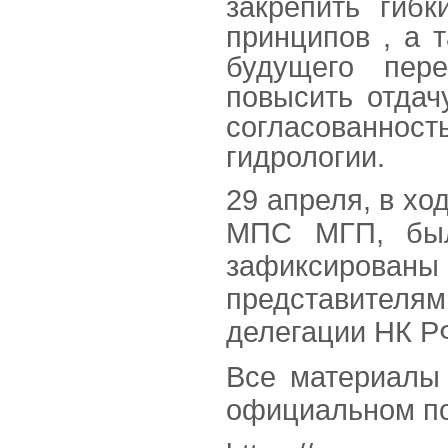
закрепить гиб
принципов , а 
будущего пере
повысить отдач
согласованнос
гидрологии.
29 апреля, в хо
МПС МГП, был
зафиксированы 
представителя
делегации НК Р
Все материалы
официальном п