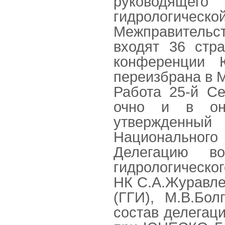
руководящег
гидрологиче
Межправительст
входят 36 стр
конференции
переизбрана в М
Работа 25-й С
очно и в он-
утвержденный 
Национальног
Делегацию воз
гидрологическо
НК С.А.Журавле
(ГГИ), М.В.Бо
состав делегац