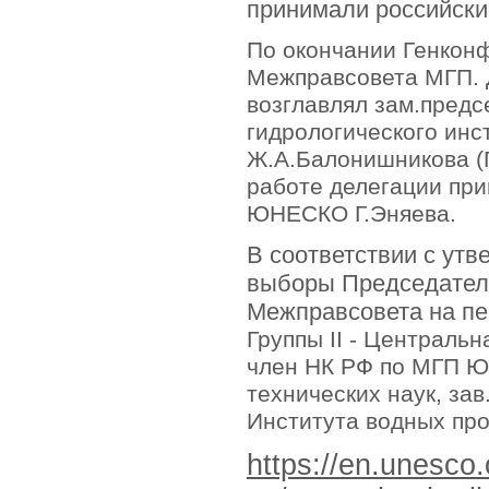
принимали российск
По окончании Генкон
Межправсовета МГП. 
возглавлял зам.предс
гидрологического инс
Ж.А.Балонишникова (Г
работе делегации при
ЮНЕСКО Г.Эняева.
В соответствии с ут
выборы Председате
Межправсовета на пер
Группы II - Центральн
член НК РФ по МГП
технических наук, за
Института водных пр
https://en.unesco