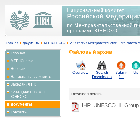
Национальный комитет
Российской Федераци
по Межправительственной ги
программе ЮНЕСКО
Главная
Документы
МГП ЮНЕСКО
20-я сессия Межправительственного совета
Файловый архив
Главная
МГП Юнеско
Новости
Overview
Search
Submit
Up
Национальный комитет
Downloads
file
Заседания НК
Совещания НК МГП
Download details
ЮНЕСКО
Документы
IHP_UNESCO_II_Group_
Контакты