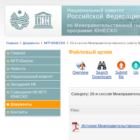
Национальный комитет
Российской Федераци
по Межправительственной ги
программе ЮНЕСКО
Главная
Документы
МГП ЮНЕСКО
20-я сессия Межправительственного совета
Файловый архив
Главная
МГП Юнеско
Новости
Overview
Search
Submit
Up
Национальный комитет
Downloads
file
Заседания НК
Совещания НК МГП
Category: 20-я сессия Межправите
ЮНЕСКО
Документы
Files:
Контакты
История Межправительственно