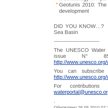
Geotunis 2010: The 
development
DID YOU KNOW…? Fact
Sea Basin
---------------------------
The UNESCO Water Por
issue N° 85
http://www.unesco.org/
You can subscribe o
http://www.unesco.org/
For contribution
waterportal@unesco.o
.
Обновлено 26.05.2010 07: