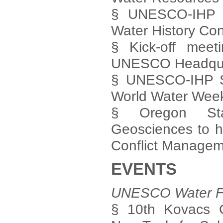
§ UNESCO-IHP co
Water History Co
§ Kick-off meet
UNESCO Headquart
§ UNESCO-IHP S
World Water Wee
§ Oregon Stat
Geosciences to h
Conflict Manage
EVENTS
UNESCO Water F
§ 10th Kovacs C