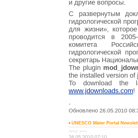
и другие вопросы.
С развернутым док
гидрологической про
для жизни», которо
проводится в 2005-
комитета Росси
гидрологической пр
секретарь Национальн
The plugin
mod_jdownl
the installed version o
To download the la
www.jdownloads.com
!
.
Обновлено 26.05.2010 08:
UNESCO Water Portal Newslette
Автор: anna
26.05.2010 07:10