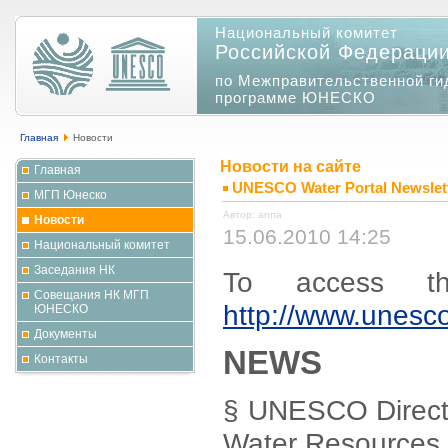
Национальный комитет
Российской Федераци
по Межправительственной ги
программе ЮНЕСКО
Главная
Новости
Новости на сайте
Главная
UNESCO Water Portal Newslett
МГП Юнеско
Автор: anna
Новости
15.06.2010 14:25
Национальный комитет
Заседания НК
To access th
Совещания НК МГП
http://www.unesco
ЮНЕСКО
Документы
NEWS
Контакты
§ UNESCO Directo
Water Resources