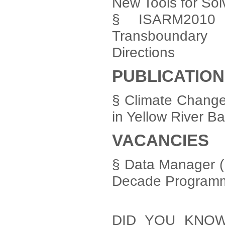
New Tools for So
§ ISARM2010 -
Transboundary
Directions
PUBLICATIO
§ Climate Change
in Yellow River B
VACANCIES
§ Data Manager (
Decade Programm
DID YOU KNOW…