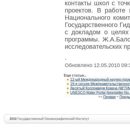
контакты школ с точ
проектов. В работе 
Национального коми
Государственного Ги
с докладом о целях
программы. Ж.А.Бало
исследовательских п
.
Обновлено 12.05.2010 09:
Еще статьи...
12-ый Международный научно-про
19-я сессия Межправительственн
Десятый Коллоквиум Ковача (МГП/
UNESCO Water Portal Newsletter No. 2
<<
Первая
<
Пред
2010
Государственный Океанографический Институт