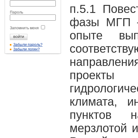
п.5.1 Пове
Пароль
фазы МГП 
Запомнить меня
опыте вып
соответ
Забыли пароль?
Забыли логин?
направлени
проект
гидрологиче
климата, 
пунктов н
мерзлотой и