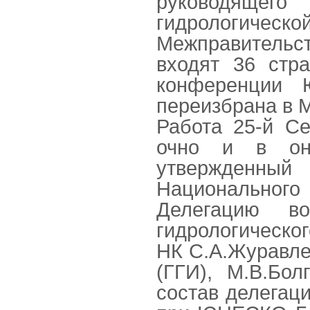
руководящег
гидрологиче
Межправительст
входят 36 стр
конференции
переизбрана в М
Работа 25-й С
очно и в он-
утвержденный 
Национальног
Делегацию воз
гидрологическо
НК С.А.Журавле
(ГГИ), М.В.Бо
состав делегац