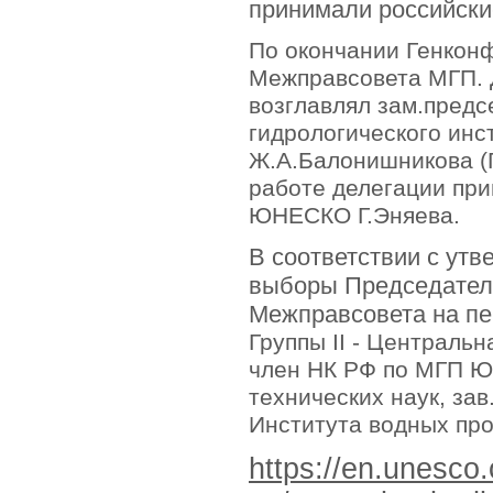
принимали российск
По окончании Генкон
Межправсовета МГП. 
возглавлял зам.предс
гидрологического инс
Ж.А.Балонишникова (Г
работе делегации при
ЮНЕСКО Г.Эняева.
В соответствии с ут
выборы Председате
Межправсовета на пер
Группы II - Центральн
член НК РФ по МГП
технических наук, за
Института водных пр
https://en.unesco