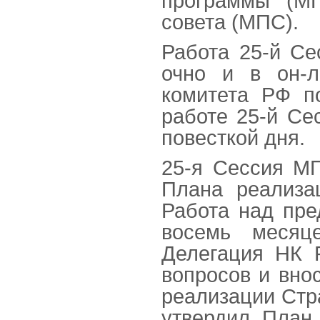
программы (М
совета (МПС).
Работа 25-й С
очно и в он-л
комитета РФ п
работе 25-й Се
повесткой дня.
25-я Сессия М
Плана реализа
Работа над пре
восемь месяце
Делегация НК 
вопросов и вно
реализации Стр
утвердил План