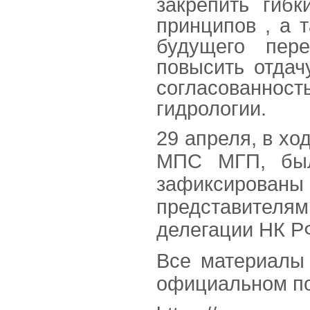
закрепить гиб
принципов , а 
будущего пере
повысить отдач
согласованнос
гидрологии.
29 апреля, в хо
МПС МГП, был
зафиксированы 
представителя
делегации НК Р
Все материалы
официальном п