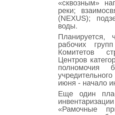
«сквозным» на
реки; взаимосв
(NEXUS); подз
воды.
Планируется, 
рабочих групп
Комитетов ст
Центров катег
полномочия 
учредительного
июня - начало и
Еще один плас
инвентаризаци
«Рамочные пр