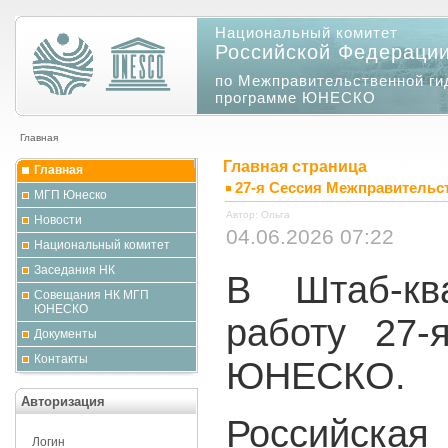
Национальный комитет
Российской Федераци
по Межправительственной ги
программе ЮНЕСКО
Главная
Главная страница
Главная
27-я Сессия Межправитель
МГП Юнеско
Автор: Ольга
Новости
04.06.2026 07:22
Национальный комитет
Заседания НК
В Штаб-кв
Совещания НК МГП
ЮНЕСКО
работу 27
Документы
Контакты
ЮНЕСКО.
Авторизация
Российская
Логин