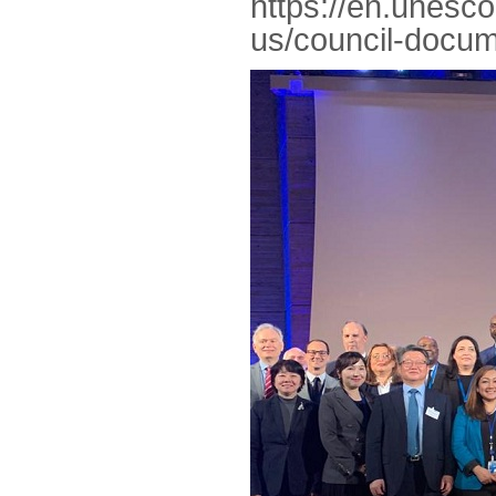
https://en.unesc
us/council-docu