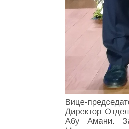
Вице-председа
Директор Отде
Абу Амани. З