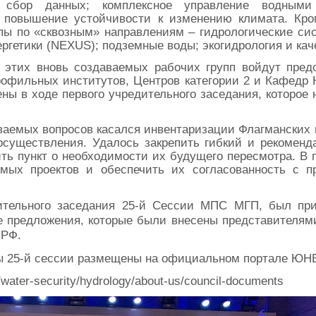
; сбор данных; комплексное управление водными
 повышение устойчивости к изменению климата. Кро
пы по «сквозным» направлениям – гидрологические сис
ергетики (NEXUS); подземные воды; экогидрология и кач
в этих вновь создаваемых рабочих групп войдут пре
профильных институтов, Центров категории 2 и Кафед
ны в ходе первого учредительного заседания, которое 
ваемых вопросов касался инвентаризации Флагманских
существления. Удалось закрепить гибкий и рекоменд
ить пункт о необходимости их будущего пересмотра. В 
емых проектов и обеспечить их согласованность с
чительного заседания 25-й Сессии МПС МГП, был при
е предложения, которые были внесены представителями
 РФ.
ы 25-й сессии размещены на официальном портале ЮН
/water-security/hydrology/about-us/council-documents