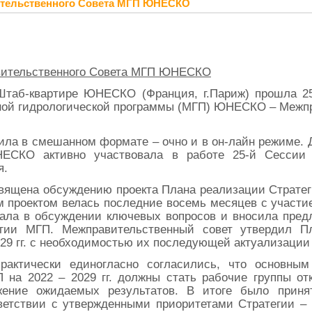
вительственного Совета МГП ЮНЕСКО
вительственного Совета МГП ЮНЕСКО
 Штаб-квартире ЮНЕСКО (Франция, г.Париж) прошла 2
ной гидрологической программы (МГП) ЮНЕСКО – Межпр
ила в смешанном формате – очно и в он-лайн режиме. 
СКО активно участвовала в работе 25-й Сессии
я.
ящена обсуждению проекта Плана реализации Стратегии
 проектом велась последние восемь месяцев с участие
ала в обсуждении ключевых вопросов и вносила пре
егии МГП. Межправительственный совет утвердил П
29 гг. с необходимостью их последующей актуализации 
рактически единогласно согласились, что основны
 на 2022 – 2029 гг. должны стать рабочие группы отк
жение ожидаемых результатов. В итоге было прин
тветствии с утвержденными приоритетами Стратегии –