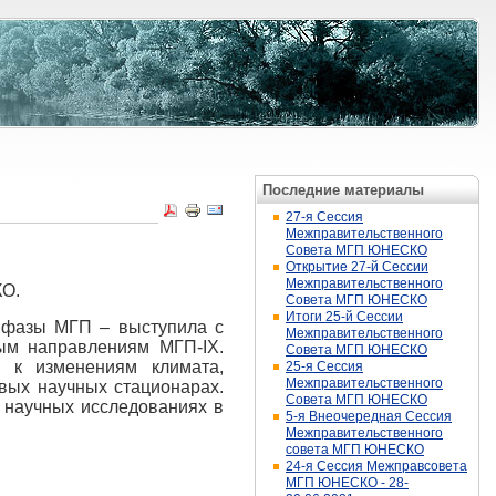
Последние материалы
27-я Сессия
Межправительственного
Совета МГП ЮНЕСКО
Открытие 27-й Сессии
Межправительственного
КО.
Совета МГП ЮНЕСКО
Итоги 25-й Сессии
й фазы МГП – выступила с
Межправительственного
ным направлениям МГП-
IX
.
Совета МГП ЮНЕСКО
 к изменениям климата,
25-я Сессия
Межправительственного
вых научных стационарах.
Совета МГП ЮНЕСКО
 научных исследованиях в
5-я Внеочередная Сессия
Межправительственного
совета МГП ЮНЕСКО
24-я Сессия Межправсовета
МГП ЮНЕСКО - 28-