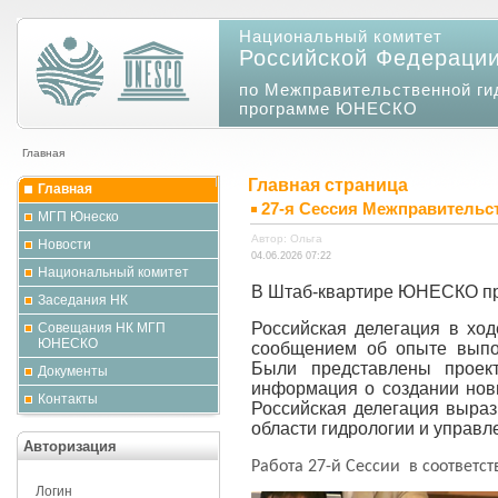
Национальный комитет
Российской Федераци
по Межправительственной ги
программе ЮНЕСКО
Главная
Главная страница
Главная
27-я Сессия Межправитель
МГП Юнеско
Автор: Ольга
Новости
04.06.2026 07:22
Национальный комитет
В Штаб-квартире ЮНЕСКО пр
Заседания НК
Российская делегация в хо
Совещания НК МГП
ЮНЕСКО
сообщением об опыте выпо
Были представлены проек
Документы
информация о создании нов
Контакты
Российская делегация выраз
области гидрологии и управ
Авторизация
Работа 27-й Сессии в соответст
Логин