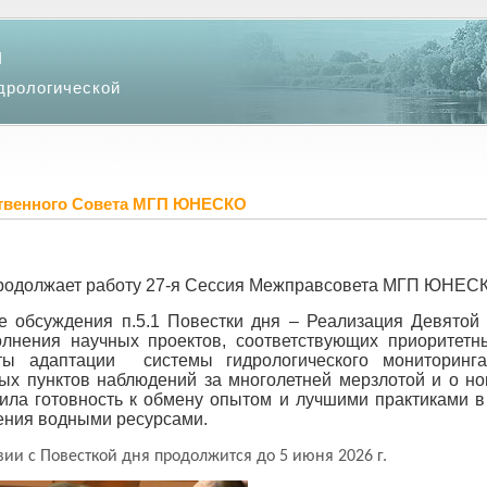
и
дрологической
ственного Совета МГП ЮНЕСКО
одолжает работу 27-я Сессия Межправсовета МГП ЮНЕС
де обсуждения п.5.1 Повестки дня – Реализация Девято
лнения научных проектов, соответствующих приоритет
ты адаптации системы гидрологического мониторинга
ых пунктов наблюдений за многолетней мерзлотой и о но
ила готовность к обмену опытом и лучшими практиками в
ления водными ресурсами.
вии с Повесткой дня продолжится до 5 июня 2026 г.