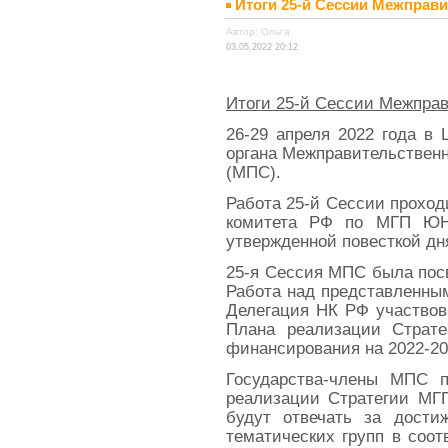
Итоги 25-й Сессии Межпра
Автор: Ольга
03.05.2022 20:12
Итоги 25-й Сессии Межпра
26-29 апреля 2022 года в
органа Межправительствен
(МПС).
Работа 25-й Сессии проход
комитета РФ по МГП ЮНЕ
утвержденной повесткой дн
25-я Сессия МПС была посв
Работа над представленным
Делегация НК РФ участвов
Плана реализации Страт
финансирования на 2022-20
Государства-члены МПС п
реализации Стратегии МГП
будут отвечать за дости
тематических групп в соо