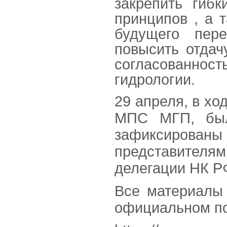
закрепить гиб
принципов , а 
будущего пере
повысить отдач
согласованнос
гидрологии.
29 апреля, в хо
МПС МГП, был
зафиксированы 
представителя
делегации НК Р
Все материалы
официальном п