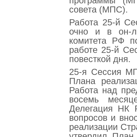
программы (М
совета (МПС).
Работа 25-й С
очно и в он-л
комитета РФ п
работе 25-й Се
повесткой дня.
25-я Сессия М
Плана реализа
Работа над пре
восемь месяце
Делегация НК 
вопросов и вно
реализации Стр
утвердил План