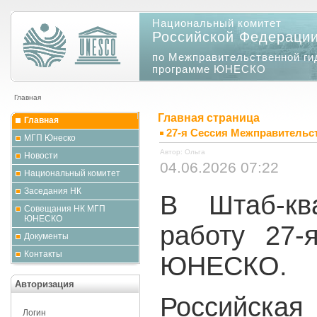
Национальный комитет
Российской Федераци
по Межправительственной ги
программе ЮНЕСКО
Главная
Главная страница
Главная
27-я Сессия Межправитель
МГП Юнеско
Автор: Ольга
Новости
04.06.2026 07:22
Национальный комитет
Заседания НК
В Штаб-кв
Совещания НК МГП
ЮНЕСКО
работу 27
Документы
Контакты
ЮНЕСКО.
Авторизация
Российская
Логин