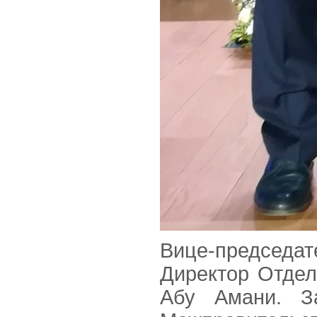
Вице-председа
Директор Отде
Абу Амани. З