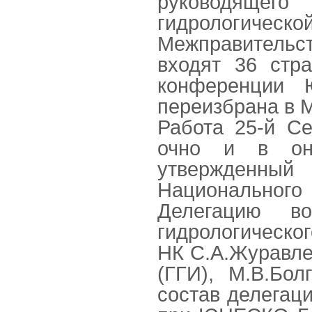
руководящег
гидрологиче
Межправительст
входят 36 стр
конференции
переизбрана в М
Работа 25-й С
очно и в он-
утвержденный 
Национальног
Делегацию воз
гидрологическо
НК С.А.Журавле
(ГГИ), М.В.Бо
состав делегац