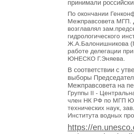
принимали российск
По окончании Генкон
Межправсовета МГП. 
возглавлял зам.предс
гидрологического инс
Ж.А.Балонишникова (Г
работе делегации при
ЮНЕСКО Г.Эняева.
В соответствии с ут
выборы Председате
Межправсовета на пер
Группы II - Центральн
член НК РФ по МГП
технических наук, за
Института водных пр
https://en.unesco