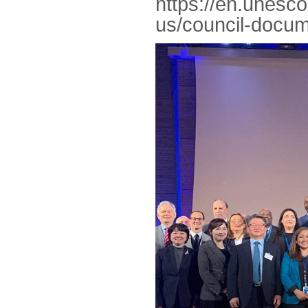
https://en.unesc
us/council-docu