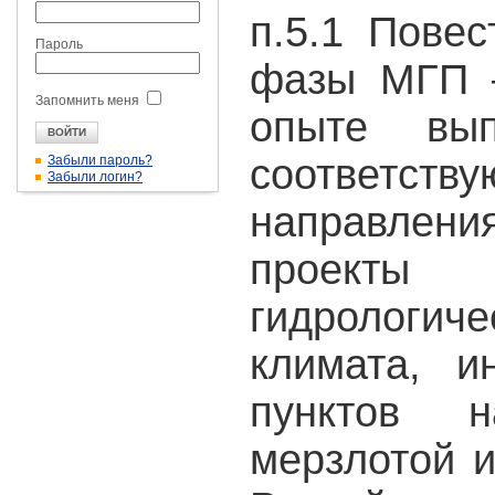
п.5.1 Пове
Пароль
фазы МГП 
Запомнить меня
опыте вып
соответ
Забыли пароль?
Забыли логин?
направлени
проект
гидрологиче
климата, 
пунктов н
мерзлотой и