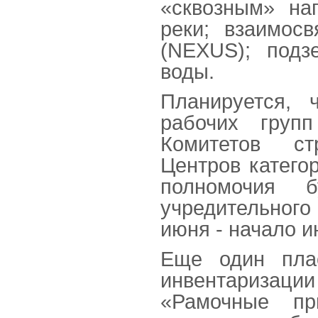
«сквозным» на
реки; взаимосв
(NEXUS); подз
воды.
Планируется, 
рабочих групп
Комитетов ст
Центров катег
полномочия 
учредительного
июня - начало и
Еще один плас
инвентаризаци
«Рамочные пр