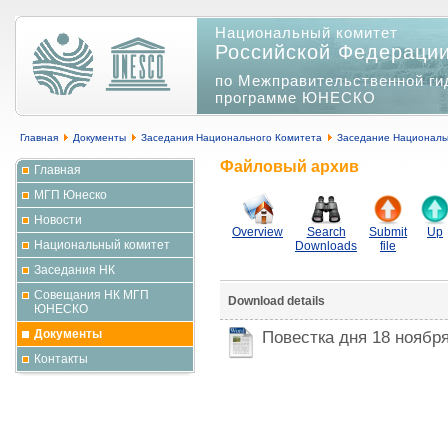
Национальный комитет
Российской Федераци
по Межправительственной ги
программе ЮНЕСКО
Главная
Документы
Заседания Национального Комитета
Заседание Националь
Файловый архив
Главная
МГП Юнеско
Новости
Overview
Search
Submit
Up
Национальный комитет
Downloads
file
Заседания НК
Совещания НК МГП
Download details
ЮНЕСКО
Документы
Повестка дня 18 ноябр
Контакты