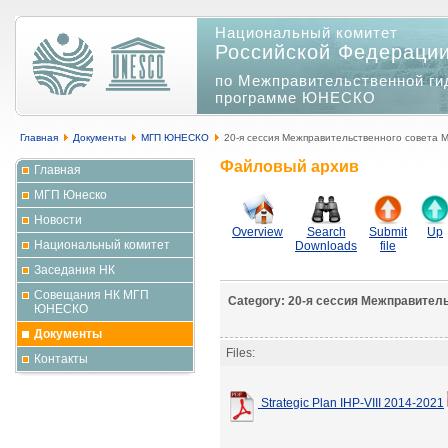
Национальный комитет
Российской Федераци
по Межправительственной ги
программе ЮНЕСКО
Главная
Документы
МГП ЮНЕСКО
20-я сессия Межправительственного совета
Файловый архив
Главная
МГП Юнеско
Новости
Overview
Search
Submit
Up
Национальный комитет
Downloads
file
Заседания НК
Совещания НК МГП
Category: 20-я сессия Межправите
ЮНЕСКО
Документы
Files:
Контакты
Strategic Plan IHP-VIII 2014-2021