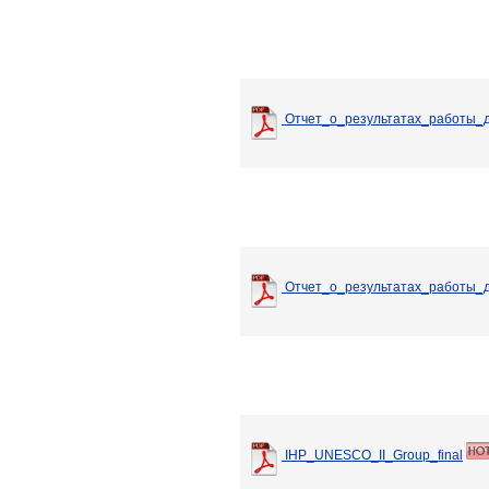
Отчет_о_результатах_работы_
Отчет_о_результатах_работы_
IHP_UNESCO_II_Group_final