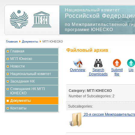
Национальный комитет
Российской Федераци
по Межправительственной ги
программе ЮНЕСКО
Главная
Документы
МГП ЮНЕСКО
Файловый архив
Главная
МГП Юнеско
Новости
Overview
Search
Submit
Up
Национальный комитет
Downloads
file
Заседания НК
Совещания НК МГП
Category: МГП ЮНЕСКО
ЮНЕСКО
Number of Subcategories: 2
Документы
Subcategories:
Контакты
20-я сессия Межправительс