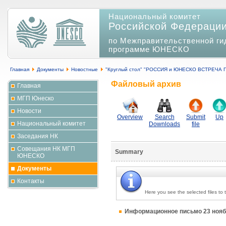
Национальный комитет
Российской Федераци
по Межправительственной ги
программе ЮНЕСКО
Главная
Документы
Новостные
"Круглый стол" "РОССИЯ и ЮНЕСКО ВСТРЕЧА П
Файловый архив
Главная
МГП Юнеско
Новости
Overview
Search
Submit
Up
Национальный комитет
Downloads
file
Заседания НК
Совещания НК МГП
Summary
ЮНЕСКО
Документы
Контакты
Here you see the selected files to
Информационное письмо 23 ноя