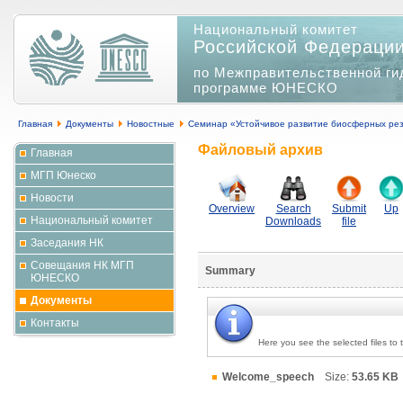
Национальный комитет
Российской Федераци
по Межправительственной ги
программе ЮНЕСКО
Главная
Документы
Новостные
Семинар «Устойчивое развитие биосферных рез
Файловый архив
Главная
МГП Юнеско
Новости
Overview
Search
Submit
Up
Национальный комитет
Downloads
file
Заседания НК
Совещания НК МГП
Summary
ЮНЕСКО
Документы
Контакты
Here you see the selected files to
Welcome_speech
Size:
53.65 KB