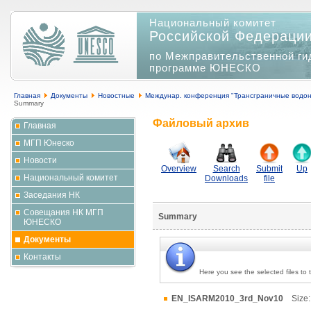
Национальный комитет
Российской Федераци
по Межправительственной ги
программе ЮНЕСКО
Главная
Документы
Новостные
Междунар. конференция "Трансграничные водоно
Summary
Файловый архив
Главная
МГП Юнеско
Новости
Overview
Search
Submit
Up
Национальный комитет
Downloads
file
Заседания НК
Совещания НК МГП
Summary
ЮНЕСКО
Документы
Контакты
Here you see the selected files to
EN_ISARM2010_3rd_Nov10
Size