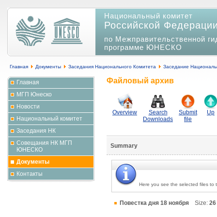
Национальный комитет
Российской Федераци
по Межправительственной ги
программе ЮНЕСКО
Главная
Документы
Заседания Национального Комитета
Заседание Националь
Файловый архив
Главная
МГП Юнеско
Новости
Overview
Search
Submit
Up
Национальный комитет
Downloads
file
Заседания НК
Совещания НК МГП
Summary
ЮНЕСКО
Документы
Контакты
Here you see the selected files to
Повестка дня 18 ноября
Size:
26