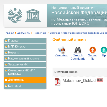
Национальный комитет
Российской Федераци
по Межправительственной ги
программе ЮНЕСКО
Главная
Документы
Новостные
Семинар «Устойчивое развитие биосферных рез
Файловый архив
Главная
МГП Юнеско
Новости
Overview
Search
Submit
Up
Национальный комитет
Downloads
file
Заседания НК
Совещания НК МГП
Download details
ЮНЕСКО
Документы
Maksimov_Doklad
Контакты