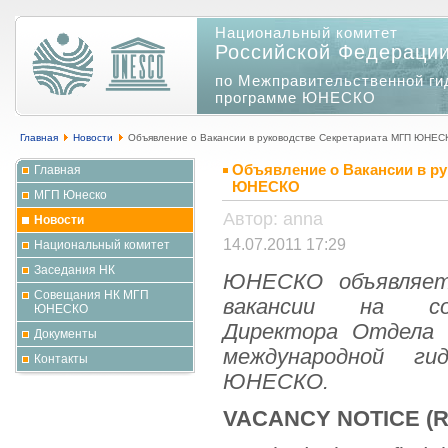
Национальный комитет
Российской Федераци
по Межправительственной ги
программе ЮНЕСКО
Главная
Новости
Объявление о Вакансии в руководстве Секретариата МГП ЮНЕС
Объявление о Вакансии в р
Главная
ЮНЕСКО
МГП Юнеско
Автор: anna
Новости
14.07.2011 17:29
Национальный комитет
Заседания НК
ЮНЕСКО объявляет
Совещания НК МГП
вакансии на со
ЮНЕСКО
Директора Отдела 
Документы
международной гид
Контакты
ЮНЕСКО.
VACANCY NOTICE (R