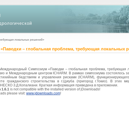
и
дрологической
требующая локальных решений»
«Паводки – глобальная проблема, требующая локальных 
л Международный Симпозиум «Паводки – глобальная проблема, требующая 
кио и Международным центром ICHARM. В рамках симпозиума состоялось за
тихийным бедствиям и управления рисками (ICHARM), функционирующего
те гражданского строительства в г.Цукуба (пригород г.Токио). В этих м
НЕСКО З.Д.Копалиани. Краткая информация приведена в приложении.
 1.6.1
is not compatible with the installed version of jDownloads!
ads please visit:
www.jdownloads.com
!