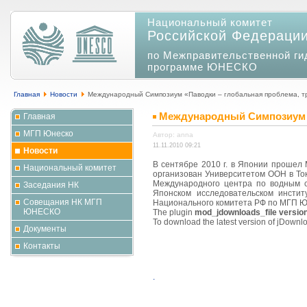
Национальный комитет
Российской Федераци
по Межправительственной ги
программе ЮНЕСКО
Главная
Новости
Международный Симпозиум «Паводки – глобальная проблема, 
Международный Симпозиум 
Главная
МГП Юнеско
Автор: anna
11.11.2010 09:21
Новости
В сентябре 2010 г. в Японии проше
Национальный комитет
организован Университетом ООН в То
Международного центра по водным с
Заседания НК
Японском исследовательском институ
Совещания НК МГП
Национального комитета РФ по МГП Ю
ЮНЕСКО
The plugin
mod_jdownloads_file version
To download the latest version of jDownlo
Документы
Контакты
.