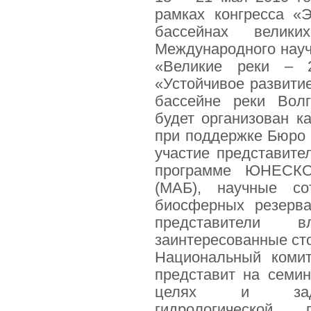
рамках конгресса «
бассейнах вели
Международного нау
«Великие реки – 2
«Устойчивое развити
бассейне реки Волг
будет организован
при поддержке Бюро
участие представите
программе ЮНЕСКО
(МАБ), научные со
биосферных резерва
представители 
заинтересованные ст
Национальный ком
представит на семи
целях и зада
гидрологическо