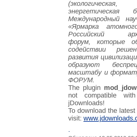
(экологическая, г
энергетическая бе
Международный нау
«Ярмарка атомног
Российский архи
форум, которые о
содействии реше
развития цивилизации
образуют беспр
масштабу и формату
ФОРУМ.
The plugin
mod_jdown
not compatible with
jDownloads!
To download the latest
visit:
www.jdownloads.
.