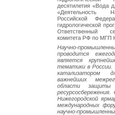
десятилетия «Вода д
«Деятельность Н
Российской Федер
гидрологической пр
Ответственный се
комитета РФ по МГП
Научно-промышленн
проводится ежего
является крупнейш
тематики в России. 
катализатором д
важнейших межре
области защиты
ресурсосбережения. 
Нижегородской ярма
международных фору
научно-промышленн