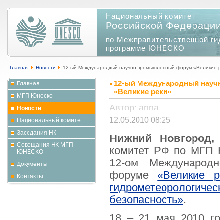
Национальный комитет
Российской Федераци
по Межправительственной ги
программе ЮНЕСКО
Главная
Новости
12-ый Международный научно-промышленный форум «Великие 
12-ый Международный нау
Главная
«Великие реки»
МГП Юнеско
Автор: anna
Новости
12.05.2010 08:25
Национальный комитет
Заседания НК
Нижний Новгород, 
Совещания НК МГП
комитет РФ по МГП 
ЮНЕСКО
12-ом Международн
Документы
форуме
«Великие р
Контакты
гидрометеорологи
безопасность»
.
18 – 21 мая 2010 г