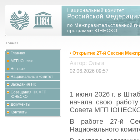
Национальный комитет
Российской Федераци
по Межправительственной ги
программе ЮНЕСКО
Главная
Открытие 27-й Сессии Межп
Главная
МГП Юнеско
Автор: Ольга
Новости
02.06.2026 09:57
Национальный комитет
Заседания НК
Совещания НК МГП
1 июня 2026 г. в Шт
ЮНЕСКО
начала свою работу
Документы
Совета МГП ЮНЕСКО
Контакты
В работе 27-й Сес
Национального коми