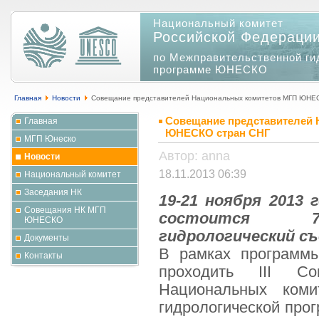
Национальный комитет
Российской Федераци
по Межправительственной ги
программе ЮНЕСКО
Главная
Новости
Совещание представителей Национальных комитетов МГП ЮНЕ
Совещание представителей
Главная
ЮНЕСКО стран СНГ
МГП Юнеско
Автор: anna
Новости
18.11.2013 06:39
Национальный комитет
Заседания НК
19-21 ноября 2013 
Совещания НК МГП
состоится 7-
ЮНЕСКО
гидрологический съ
Документы
В рамках программы
Контакты
проходить III Со
Национальных коми
гидрологической пр